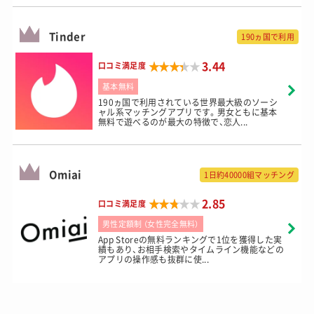
Tinder
190ヵ国で利用
★★★★★
★★★★★
3.44
口コミ満足度
基本無料
190ヵ国で利用されている世界最大級のソーシ
ャル系マッチングアプリです。男女ともに基本
無料で遊べるのが最大の特徴で、恋人...
Omiai
1日約40000組マッチング
★★★★★
★★★★★
2.85
口コミ満足度
男性定額制 （女性完全無料）
App Storeの無料ランキングで1位を獲得した実
績もあり、お相手検索やタイムライン機能などの
アプリの操作感も抜群に使...