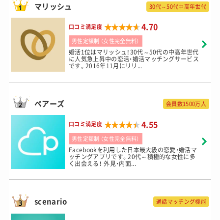
マリッシュ
30代～50代中高年世代
★★★★★
★★★★★
4.70
口コミ満足度
男性定額制 （女性完全無料）
婚活1位はマリッシュ！30代～50代の中高年世代
に人気急上昇中の恋活・婚活マッチングサービス
です。2016年11月にリリ...
ペアーズ
会員数1500万人
★★★★★
★★★★★
4.55
口コミ満足度
男性定額制 （女性完全無料）
Facebookを利用した日本最大級の恋愛・婚活マ
ッチングアプリです。20代～積極的な女性に多
く出会える！ 外見・内面...
scenario
通話マッチング機能