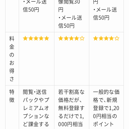
・メール送
像閲覧30
円
信50円
円
・メール送
・メール送
信50円
信50円
料
金
の
お
得
さ
特
閲覧・送信
若干割高な
一般的な価
徴
パックやプ
価格だが、
格で、新規
レミアムオ
無料登録す
登録で1,20
プションな
るだけで1,
0円相当の
ど課金する
000円相当
ポイント