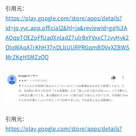
引用元：
https://play.google.com/store/apps/details?
id=jp.yyc.app.official2&hl=ja&reviewId=gp%3A
AOqpTOEZpFfUadXnladZ7ulrBxYVxxC7JvyHyk2
OlqWAqA7rKhH37nDLbUURPRGqmBDVxXZBWS
MrZKgHSMZzQQ
引用元：
https://play.google.com/store/apps/details?