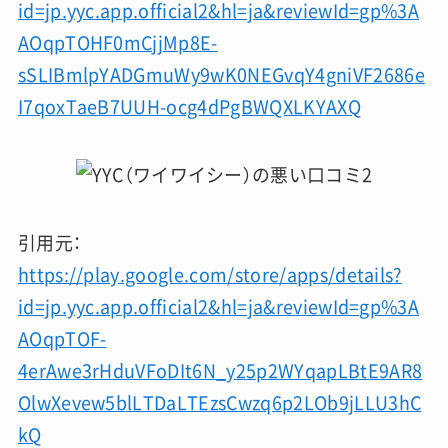
id=jp.yyc.app.official2&hl=ja&reviewId=gp%3A
AOqpTOHF0mCjjMp8E-
sSLIBmlpYADGmuWy9wK0NEGvqY4gniVF2686e
I7qoxTaeB7UUH-ocg4dPgBWQXLKYAXQ
引用元：
https://play.google.com/store/apps/details?
id=jp.yyc.app.official2&hl=ja&reviewId=gp%3A
AOqpTOF-
4erAwe3rHduVFoDIt6N_y25p2WYqapLBtE9AR8
OlwXevew5blLTDaLTEzsCwzq6p2LOb9jLLU3hC
kQ