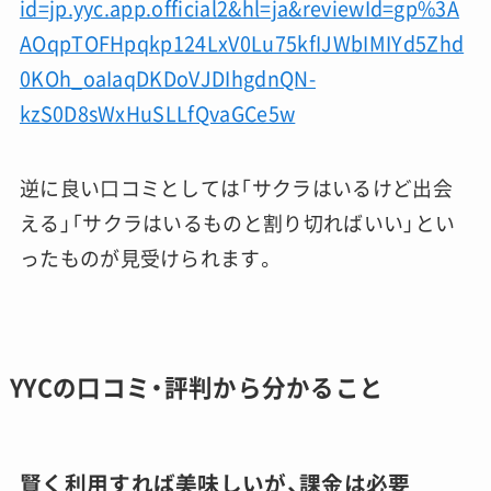
id=jp.yyc.app.official2&hl=ja&reviewId=gp%3A
AOqpTOFHpqkp124LxV0Lu75kfIJWbIMIYd5Zhd
0KOh_oaIaqDKDoVJDIhgdnQN-
kzS0D8sWxHuSLLfQvaGCe5w
逆に良い口コミとしては「サクラはいるけど出会
える」「サクラはいるものと割り切ればいい」とい
ったものが見受けられます。
YYCの口コミ・評判から分かること
賢く利用すれば美味しいが、課金は必要