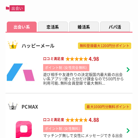
出会い
出会い系
恋活系
婚活系
パパ活
ハッピーメール
無料登録最大1200円分ポイント
★★★★★
★★★★★
4.98
口コミ満足度
ポイント制 （女性完全無料）
遊び相手や友達作りの決定版国内最大級の出会
い系アプリ！使った分だけ課金なので500円から
利用可能、無料会員登録で最大無料...
PCMAX
最大1000円分無料ポイント
★★★★★
★★★★★
4.88
口コミ満足度
ポイント制 （女性無料）
マッチング無しで女性にメッセージできる出会