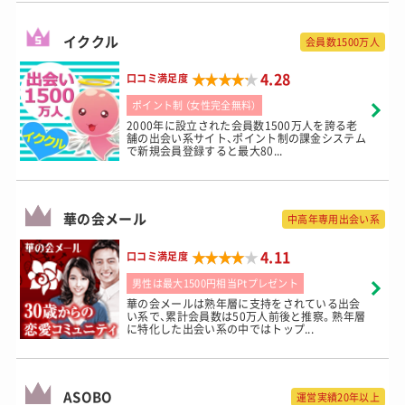
イククル
会員数1500万人
★★★★★
★★★★★
4.28
口コミ満足度
ポイント制 （女性完全無料）
2000年に設立された会員数1500万人を誇る老
舗の出会い系サイト、ポイント制の課金システム
で新規会員登録すると最大80...
華の会メール
中高年専用出会い系
★★★★★
★★★★★
4.11
口コミ満足度
男性は最大1500円相当Ptプレゼント
華の会メールは熟年層に支持をされている出会
い系で、累計会員数は50万人前後と推察。熟年層
に特化した出会い系の中ではトップ...
ASOBO
運営実績20年以上