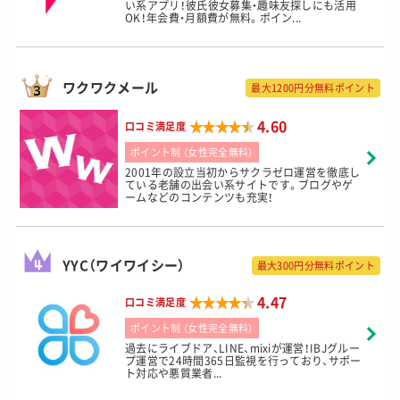
い系アプリ！彼氏彼女募集・趣味友探しにも活用
OK！年会費・月額費が無料。ポイン...
ワクワクメール
最大1200円分無料ポイント
★★★★★
★★★★★
4.60
口コミ満足度
ポイント制 （女性完全無料）
2001年の設立当初からサクラゼロ運営を徹底し
ている老舗の出会い系サイトです。ブログやゲ
ームなどのコンテンツも充実！
YYC（ワイワイシー）
最大300円分無料ポイント
★★★★★
★★★★★
4.47
口コミ満足度
ポイント制 （女性完全無料）
過去にライブドア、LINE、mixiが運営！IBJグルー
プ運営で24時間365日監視を行っており、サポー
ト対応や悪質業者...