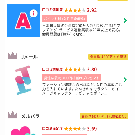
★★★★★
★★★★★
3.92
口コミ満足度
ポイント制 （女性完全無料）
日本最大級の会員数700万人超！12秒に1組がマ
ッチング！サービス運営実績は20年以上で安心。
会員登録は【無料】でAnd...
Jメール
会員数は600万人を突破
★★★★★
★★★★★
3.80
口コミ満足度
男性は最大1000円相当Ptプレゼント
ファッション雑誌への出稿など、女性の集客にも
力を入れています。たぬきのキャラクターがイ
メージキャラクター。ガチャでポイン...
メルパラ
会員登録無料（無料100pあり）
★★★★★
★★★★★
3.69
口コミ満足度