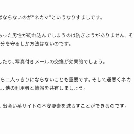
ばならないのが“ネカマ”というなりすましです。
もった男性が紛れ込んでしまうのは防ぎようがありません。そ
自分を守るしか方法はないのです。
したり、写真付きメールの交換が効果的でしょう。
から二人っきりにならないことも重要です。そして運悪くネカ
し、他の利用者と情報を共有しましょう。
、出会い系サイトの不安要素を減らすことができるのです。