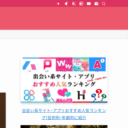
出会い系サイト・アプリおすすめ人気ランキン
グ！目的別・年齢別に紹介