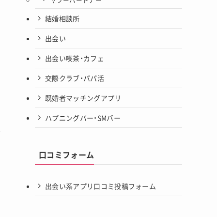
結婚相談所
出会い
出会い喫茶・カフェ
交際クラブ・パパ活
な
既婚者マッチングアプリ
ハプニングバー・SMバー
言
口コミフォーム
出会い系アプリ口コミ投稿フォーム