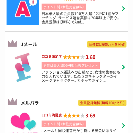
ポイント制 （女性完全無料）
日本最大級の会員数700万人超！12秒に1組がマ
ッチング！サービス運営実績は20年以上で安心。
会員登録は【無料】でAnd...
Jメール
会員数は600万人を突破
★★★★★
★★★★★
3.80
口コミ満足度
男性は最大1000円相当Ptプレゼント
ファッション雑誌への出稿など、女性の集客にも
力を入れています。たぬきのキャラクターがイ
メージキャラクター。ガチャでポイン...
メルパラ
会員登録無料（無料100pあり）
★★★★★
★★★★★
3.69
口コミ満足度
ポイント制 （女性完全無料）
Jメールと同じ運営元が手掛ける出会い系サイ