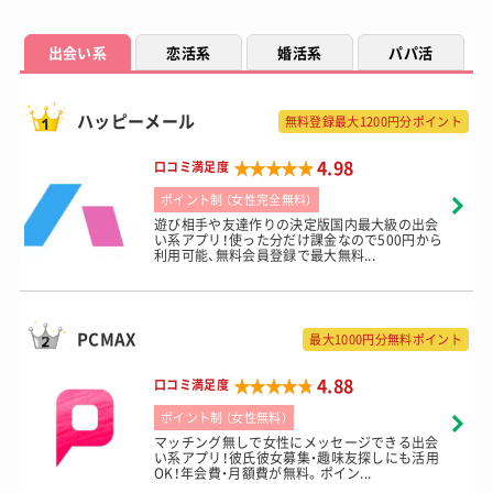
出会い系
恋活系
婚活系
パパ活
ハッピーメール
無料登録最大1200円分ポイント
★★★★★
★★★★★
4.98
口コミ満足度
ポイント制 （女性完全無料）
遊び相手や友達作りの決定版国内最大級の出会
い系アプリ！使った分だけ課金なので500円から
利用可能、無料会員登録で最大無料...
PCMAX
最大1000円分無料ポイント
★★★★★
★★★★★
4.88
口コミ満足度
ポイント制 （女性無料）
マッチング無しで女性にメッセージできる出会
い系アプリ！彼氏彼女募集・趣味友探しにも活用
OK！年会費・月額費が無料。ポイン...