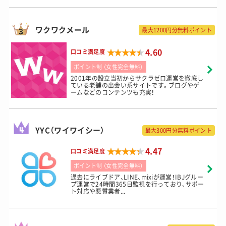
ワクワクメール
最大1200円分無料ポイント
★★★★★
★★★★★
4.60
口コミ満足度
ポイント制 （女性完全無料）
2001年の設立当初からサクラゼロ運営を徹底し
ている老舗の出会い系サイトです。ブログやゲ
ームなどのコンテンツも充実！
YYC（ワイワイシー）
最大300円分無料ポイント
★★★★★
★★★★★
4.47
口コミ満足度
ポイント制 （女性完全無料）
過去にライブドア、LINE、mixiが運営！IBJグルー
プ運営で24時間365日監視を行っており、サポー
ト対応や悪質業者...