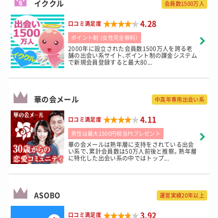
イククル
会員数1500万人
★★★★★
★★★★★
4.28
口コミ満足度
ポイント制 （女性完全無料）
2000年に設立された会員数1500万人を誇る老
舗の出会い系サイト、ポイント制の課金システム
で新規会員登録すると最大80...
華の会メール
中高年専用出会い系
★★★★★
★★★★★
4.11
口コミ満足度
男性は最大1500円相当Ptプレゼント
華の会メールは熟年層に支持をされている出会
い系で、累計会員数は50万人前後と推察。熟年層
に特化した出会い系の中ではトップ...
ASOBO
運営実績20年以上
★★★★★
★★★★★
3.92
口コミ満足度